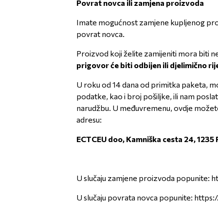
Povrat novca ili zamjena proizvoda
Imate mogućnost zamjene kupljenog proizv
povrat novca.
Proizvod koji želite zamijeniti mora bit
prigovor će biti odbijen ili djelimično ri
U roku od 14 dana od primitka paketa, mo
podatke, kao i broj pošiljke, ili nam posl
narudžbu. U međuvremenu, ovdje možete pr
adresu:
ECTCEU doo, Kamniška cesta 24, 1235 R
U slučaju zamjene proizvoda popunite:
h
U slučaju povrata novca popunite:
https: