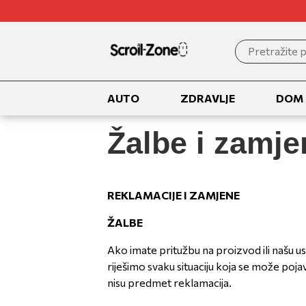
Search
for:
AUTO
ZDRAVLJE
DOM
Žalbe i zamje
REKLAMACIJE I ZAMJENE
ŽALBE
Ako imate pritužbu na proizvod ili našu u
riješimo svaku situaciju koja se može pojavi
nisu predmet reklamacija.