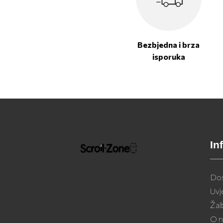
Bezbjedna i brza
isporuka
In
Dos
Uvj
Žal
O 