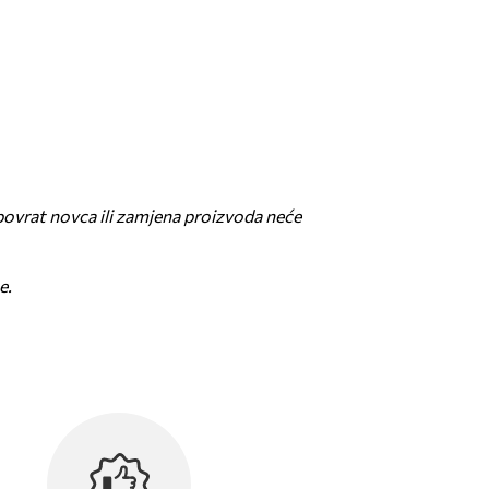
povrat novca ili zamjena proizvoda neće
e.