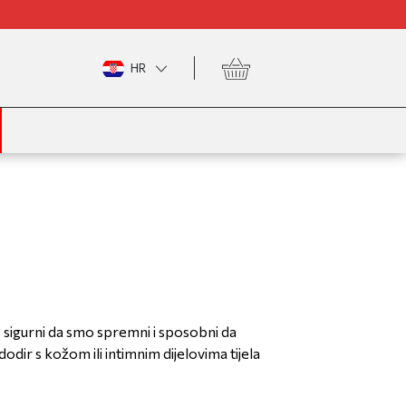
HR
e sigurni da smo spremni i sposobni da
dodir s kožom ili intimnim dijelovima tijela