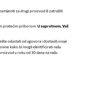
eniti za drugi proizvod ili zatražiti
svim pratećim priborom.
U suprotnom, Vaš
želite odustati od ugovora i dostaviti svoje
ovine kako bi mogli identificirati našu
proizvod u roku od 30 dana na našu