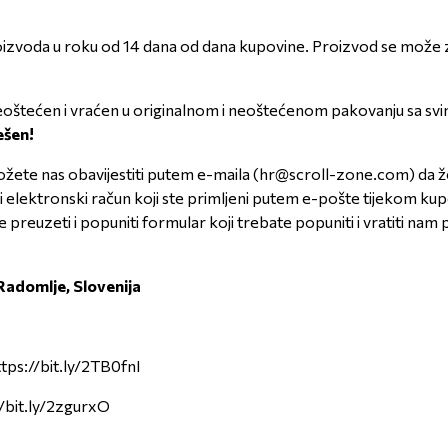
oda u roku od 14 dana od dana kupovine. Proizvod se može zamij
i neoštećen i vraćen u originalnom i neoštećenom pakovanju sa 
ješen!
žete nas obavijestiti putem e-maila (
hr@scroll-zone.com
) da 
ati elektronski račun koji ste primljeni putem e-pošte tijekom kup
euzeti i popuniti formular koji trebate popuniti i vratiti nam 
adomlje, Slovenija
ttps://bit.ly/2TB0fnI
//bit.ly/2zgurxO