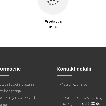
Prodavac
iz EU
formacije
Kontakt detalji
tava i opcije plaćanja
hr@scroll-zone.com
eti korištenja
be i zamjena proizvoda
Dostupno za vas svakog
radnog dana
od 9:00 do
nama