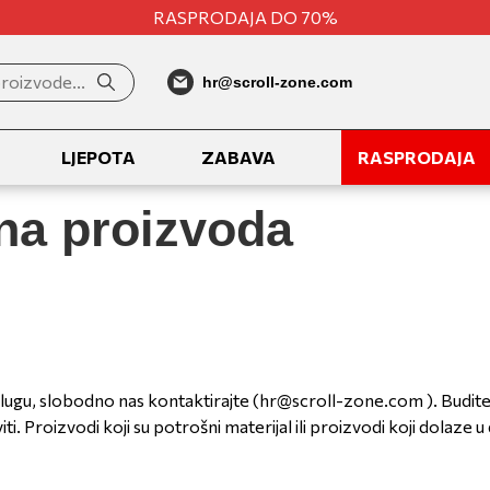
RASPRODAJA DO 70%
hr@scroll-zone.com
LJEPOTA
ZABAVA
RASPRODAJA
na proizvoda
slugu, slobodno nas kontaktirajte (
hr@scroll-zone.com
). Budit
ti. Proizvodi koji su potrošni materijal ili proizvodi koji dolaze u 