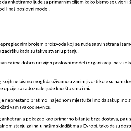
 da anketiramo ljude sa primarnim ciljem kako bismo se uvjerili št
odili naš poslovni model.
nepreglednim brojem proizvoda koji se nude sa svih strana i samo 
zadršku kada su takve stvari u pitanju.
avnica ima dobro razvijen poslovni model i organizaciju na visoko
og kojih ne bismo mogli da uživamo u zanimljivosti koje su nam
ne opcije za radoznale ljude kao što smo i mi.
koje neprestano pratimo, na jednom mjestu želimo da sakupimo sv
olakšati vam svakodnevnicu.
anketiranja pokazao kao primarno bitan je brza dostava, pa u 
alnom stanju zaliha u našim skladištima u Evropi, tako da su dost