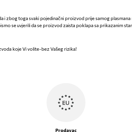
oda i zbog toga svaki pojedinačni proizvod prije samog plasmana n
smo se uvjerili da se proizvod zaista poklapa sa prikazanim sta
zvoda koje Vi volite-bez Vašeg rizika!
Prodavac