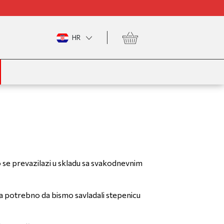
HR
o se prevazilazi u skladu sa svakodnevnim
ista potrebno da bismo savladali stepenicu