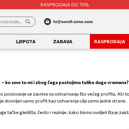
RASPRODAJA DO 70%
hr@scroll-zone.com
LJEPOTA
ZABAVA
RASPRODAJA
– ko smo to mi i zbog čega postojimo toliko dugo vremena?
 poslovanje se zasniva na ostvarivanju što većeg profita. Ali i t
ije dovoljan samo profit kao ostvarenja cilja samo jedne strane.
uge tačke gledišta, često i realnije, kako bismo uvidjeli šta je za