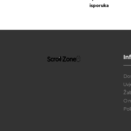
isporuka
In
Dos
Uvj
Žal
O 
Pol