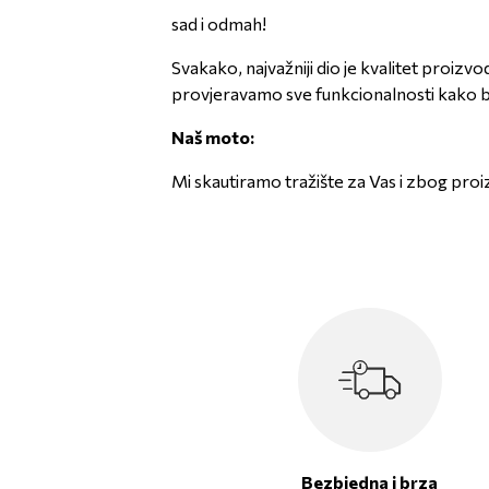
sad i odmah!
Svakako, najvažniji dio je kvalitet proizv
provjeravamo sve funkcionalnosti kako bi
Naš moto:
Mi skautiramo tražište za Vas i zbog proi
Bezbjedna i brza