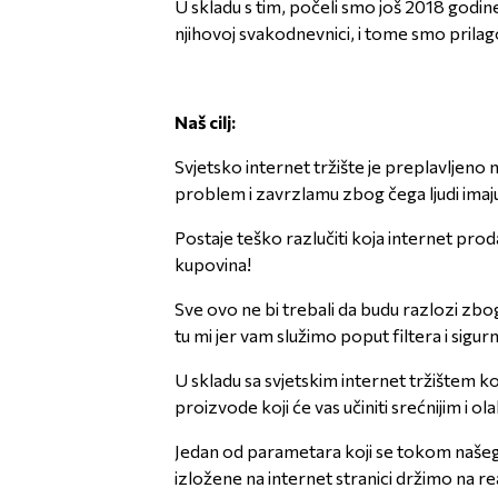
U skladu s tim, počeli smo još 2018 godine
njihovoj svakodnevnici, i tome smo prilag
Naš
cilj:
Svjetsko internet tržište je preplavljeno 
problem i zavrzlamu zbog čega ljudi imaju 
Postaje teško razlučiti koja internet prod
kupovina!
Sve ovo ne bi trebali da budu razlozi zb
tu mi jer vam služimo poput filtera i sigur
U skladu sa svjetskim internet tržištem 
proizvode koji će vas učiniti srećnijim i 
Jedan od parametara koji se tokom našeg 
izložene na internet stranici držimo na re