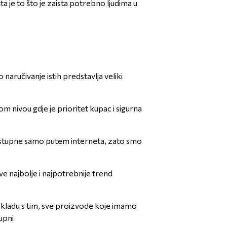
a je to što je zaista potrebno ljudima u
naručivanje istih predstavlja veliki
m nivou gdje je prioritet kupac i sigurna
 dostupne samo putem interneta, zato smo
e najbolje i najpotrebnije trend
skladu s tim, sve proizvode koje imamo
upni