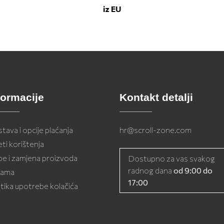
iz EU
formacije
Kontakt detalji
tava i opcije plaćanja
hr@scroll-zone.com
eti korištenja
be i zamjena proizvoda
Dostupno za vas svakog
radnog dana
od 9:00 do
nama
17:00
itika upotrebe kolačića