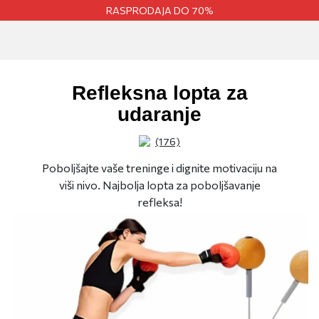
RASPRODAJA DO 70%
Refleksna lopta za
udaranje
(176)
Poboljšajte vaše treninge i dignite motivaciju na
viši nivo. Najbolja lopta za poboljšavanje
refleksa!