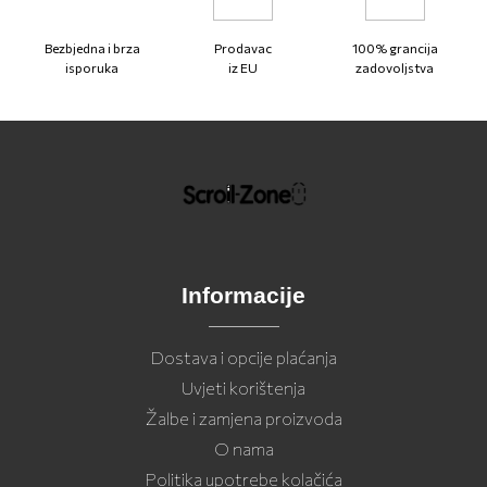
Bezbjedna i brza
Prodavac
100% grancija
isporuka
iz EU
zadovoljstva
Informacije
Dostava i opcije plaćanja
Uvjeti korištenja
Žalbe i zamjena proizvoda
O nama
Politika upotrebe kolačića