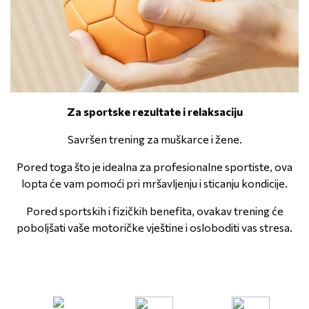
Za sportske rezultate i relaksaciju
Savršen trening za muškarce i žene.
Pored toga što je idealna za profesionalne sportiste, ova
lopta će vam pomoći pri mršavljenju i sticanju kondicije.
Pored sportskih i fizičkih benefita, ovakav trening će
poboljšati vaše motoričke vještine i osloboditi vas stresa.