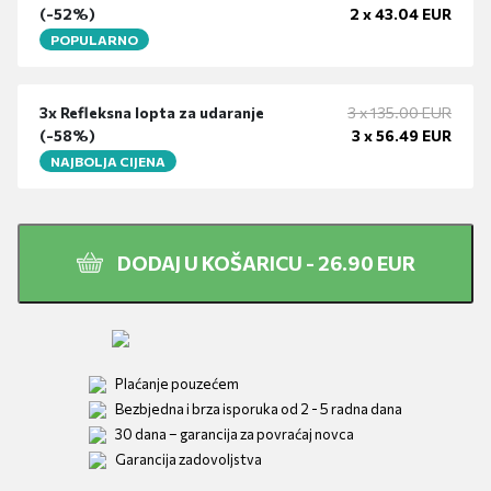
(-
52%
)
2 x
43.04
EUR
POPULARNO
3x
Refleksna lopta za udaranje
3 x
135.00
EUR
(-
58%
)
3 x
56.49
EUR
NAJBOLJA CIJENA
DODAJ U KOŠARICU -
26.90
EUR
Plaćanje pouzećem
Bezbjedna i brza isporuka od 2 - 5 radna dana
30 dana – garancija za povraćaj novca
Garancija zadovoljstva