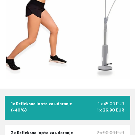
1x
Refleksna lopta za udaranje
1 x
45.00
EUR
(-
40%
)
1 x
26.90
EUR
2x
Refleksna lopta za udaranje
2 x
90.00
EUR