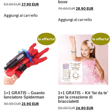
boxe
Il
Il
63.00
EUR
27.90
EUR
Il
Il
70.00
EUR
28.90
EUR
prezzo
prezzo
prezzo
prezzo
originale
attuale
Aggiungi al carrello
originale
attuale
era:
è:
Aggiungi al carrello
era:
è:
63.00 EUR.
27.90 EUR.
70.00 EUR.
28.90 EUR.
In offerta!
In offerta!
1+1 GRATIS – Guanto
1+1 GRATIS – Kit ‘fai da te’
lanciatore Spiderman
per la creazione di
braccialetti
Il
Il
30.00
EUR
23.90
EUR
Il
Il
50.00
EUR
24.90
EUR
prezzo
prezzo