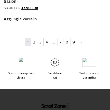
trazioni
Il
Il
83.00
EUR
37.90
EUR
prezzo
prezzo
originale
attuale
Aggiungi al carrello
era:
è:
83.00 EUR.
37.90 EUR.
1
2
3
4
…
7
8
9
→
Spedizione rapida e
Venditore
Soddisfazione
sicura
UE
garantita