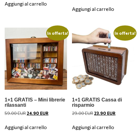
prezzo
prezzo
originale
attuale
Aggiungi al carrello
originale
attuale
era:
è:
Aggiungi al carrello
era:
è:
30.00 EUR.
23.90 EUR.
50.00 EUR.
24.90 EUR.
In offerta!
In offerta!
1+1 GRATIS – Mini librerie
1+1 GRATIS Cassa di
rilassanti
risparmio
Il
Il
Il
Il
59.00
EUR
24.90
EUR
29.00
EUR
23.90
EUR
prezzo
prezzo
prezzo
prezzo
originale
attuale
originale
attuale
Aggiungi al carrello
Aggiungi al carrello
era:
è:
era:
è:
59.00 EUR.
24.90 EUR.
29.00 EUR.
23.90 EUR.