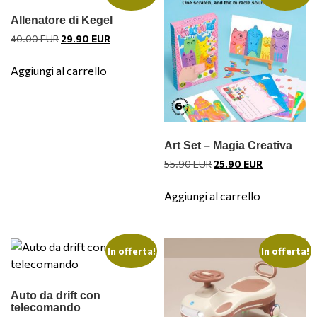
Allenatore di Kegel
Il
Il
40.00
EUR
29.90
EUR
prezzo
prezzo
originale
attuale
Aggiungi al carrello
era:
è:
40.00 EUR.
29.90 EUR.
Art Set – Magia Creativa
Il
Il
55.90
EUR
25.90
EUR
prezzo
prezzo
originale
attuale
Aggiungi al carrello
era:
è:
55.90 EUR.
25.90 EUR.
In offerta!
In offerta!
Auto da drift con
telecomando