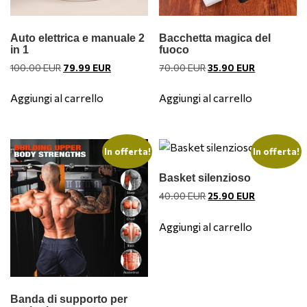
Auto elettrica e manuale 2
Bacchetta magica del
in 1
fuoco
Il
Il
Il
Il
100.00
EUR
79.99
EUR
70.00
EUR
35.90
EUR
prezzo
prezzo
prezzo
prezzo
originale
attuale
originale
attuale
Aggiungi al carrello
Aggiungi al carrello
era:
è:
era:
è:
100.00 EUR.
79.99 EUR.
70.00 EUR.
35.90 EUR.
In offerta!
In offerta!
Basket silenzioso
Il
Il
40.00
EUR
25.90
EUR
prezzo
prezzo
originale
attuale
Aggiungi al carrello
era:
è:
40.00 EUR.
25.90 EUR.
Banda di supporto per