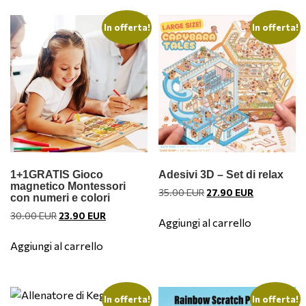
In offerta!
In offerta!
1+1GRATIS Gioco
Adesivi 3D – Set di relax
magnetico Montessori
Il
Il
35.00
EUR
27.90
EUR
con numeri e colori
prezzo
prezzo
Il
Il
30.00
EUR
23.90
EUR
originale
attuale
Aggiungi al carrello
prezzo
prezzo
era:
è:
originale
attuale
Aggiungi al carrello
35.00 EUR.
27.90 EUR.
era:
è:
30.00 EUR.
23.90 EUR.
In offerta!
In offerta!