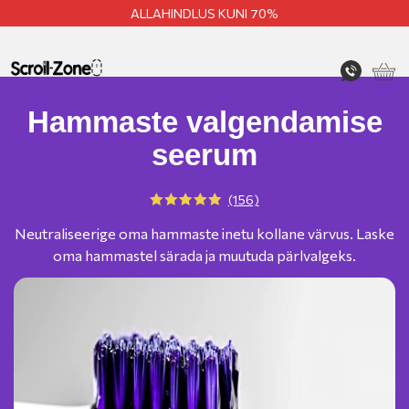
ALLAHINDLUS KUNI 70%
Hammaste valgendamise
seerum
(156)
Neutraliseerige oma hammaste inetu kollane värvus. Laske
oma hammastel särada ja muutuda pärlvalgeks.