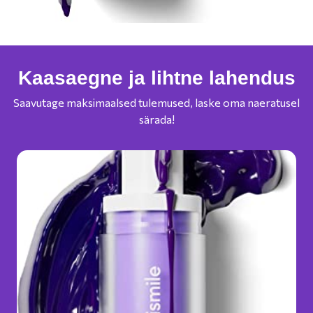
Kaasaegne ja lihtne lahendus
Saavutage maksimaalsed tulemused, laske oma naeratusel
särada!