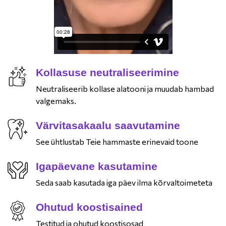
Kollasuse neutraliseerimine
Neutraliseerib kollase alatooni ja muudab hambad
valgemaks.
Värvitasakaalu saavutamine
See ühtlustab Teie hammaste erinevaid toone
Igapäevane kasutamine
Seda saab kasutada iga päev ilma kõrvaltoimeteta
Ohutud koostisained
Testitud ja ohutud koostisosad