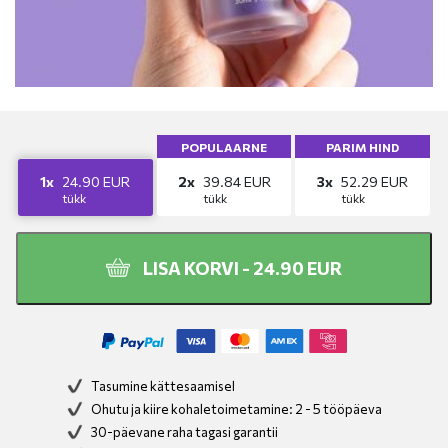
POPULAARNE
PARIM HIND
2x
39.84
EUR
3x
52.29
EUR
1x
24.90
EUR
tükk
tükk
tükk
LISA KORVI -
24.90
EUR
Tasumine kättesaamisel
Ohutu ja kiire kohaletoimetamine: 2 - 5 tööpäeva
30-päevane raha tagasi garantii