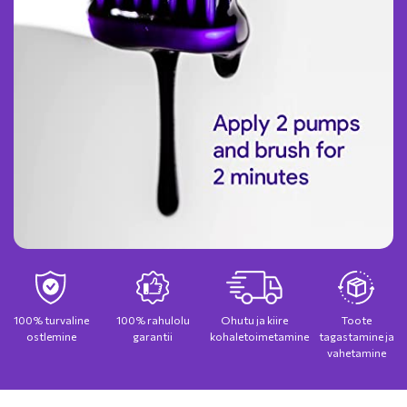
100% turvaline
100% rahulolu
Ohutu ja kiire
Toote
ostlemine
garantii
kohaletoimetamine
tagastamine ja
vahetamine