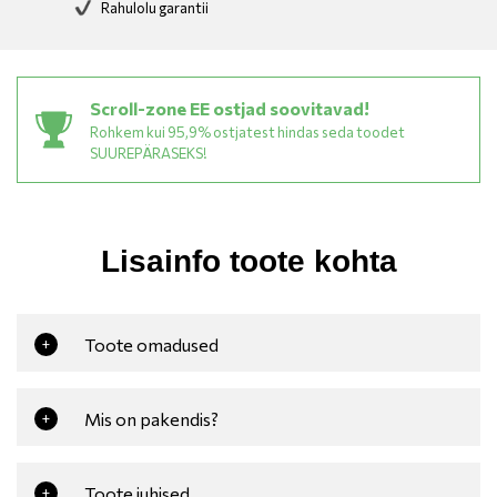
Rahulolu garantii
Scroll-zone EE ostjad soovitavad!
Rohkem kui 95,9% ostjatest hindas seda toodet
SUUREPÄRASEKS!
Lisainfo toote kohta
Toote omadused
+
Mis on pakendis?
+
Toote juhised
+