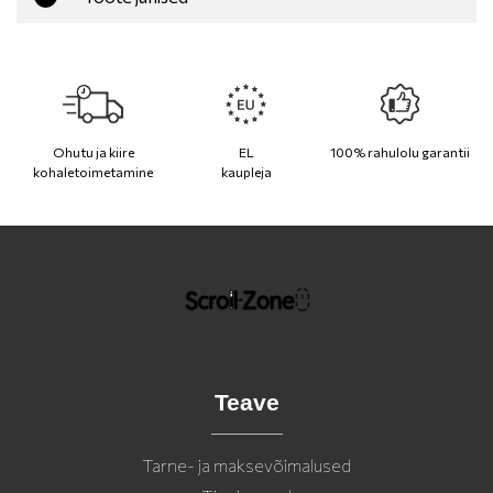
Ohutu ja kiire
EL
100% rahulolu garantii
kohaletoimetamine
kaupleja
Teave
Tarne- ja maksevõimalused