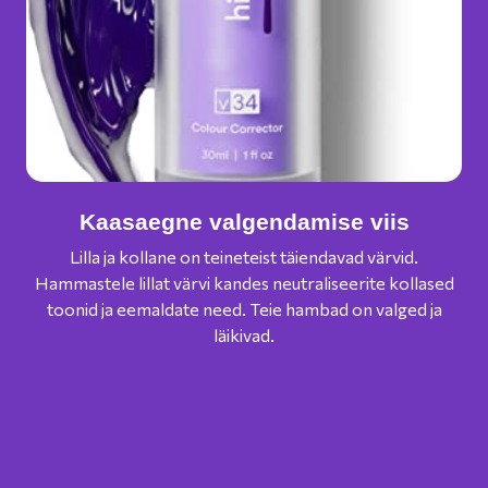
Kaasaegne valgendamise viis
Lilla ja kollane on teineteist täiendavad värvid.
On
Hammastele lillat värvi kandes neutraliseerite kollased
va
toonid ja eemaldate need. Teie hambad on valged ja
läikivad.
m
väh