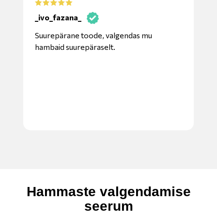
mr
_ivo_fazana_
Suurepärane toode, valgendas mu
hambaid suurepäraselt.
Suu
iga
Hammaste valgendamise
seerum