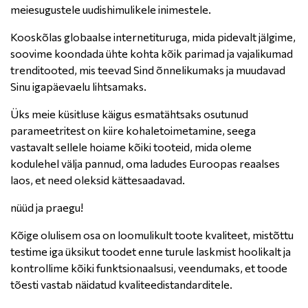
meiesugustele uudishimulikele inimestele.
Kooskõlas globaalse internetituruga, mida pidevalt jälgime,
soovime koondada ühte kohta kõik parimad ja vajalikumad
trenditooted, mis teevad Sind õnnelikumaks ja muudavad
Sinu igapäevaelu lihtsamaks.
Üks meie küsitluse käigus esmatähtsaks osutunud
parameetritest on kiire kohaletoimetamine, seega
vastavalt sellele hoiame kõiki tooteid, mida oleme
kodulehel välja pannud, oma ladudes Euroopas reaalses
laos, et need oleksid kättesaadavad.
nüüd ja praegu!
Kõige olulisem osa on loomulikult toote kvaliteet, mistõttu
testime iga üksikut toodet enne turule laskmist hoolikalt ja
kontrollime kõiki funktsionaalsusi, veendumaks, et toode
tõesti vastab näidatud kvaliteedistandarditele.