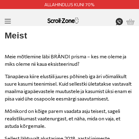
ALLAHINDLUS KUNI 70%
Meist
Meie mõtlemine läbi BRÄNDI prisma – kes me oleme ja
miks oleme nii kaua eksisteerinud?
Tänapäeva kiire elustiili juures põhineb iga äri võimalikult
suure kasumi teenimisel. Kuid sellestki ületatakse vastavalt
maailma igapäevastele muutustele ja kasumist üksi enam ei
piisa vaid ühe osapoole eesmärgi saavutamisest.
Mõnikord on kõige parem vaadata asju teisest, sageli
realistlikumast vaatenurgast, et näha, mida on vaja, et
astuda kõrgemale.
Sellest lähtuvalt alustasime 2018. aastal inimeste