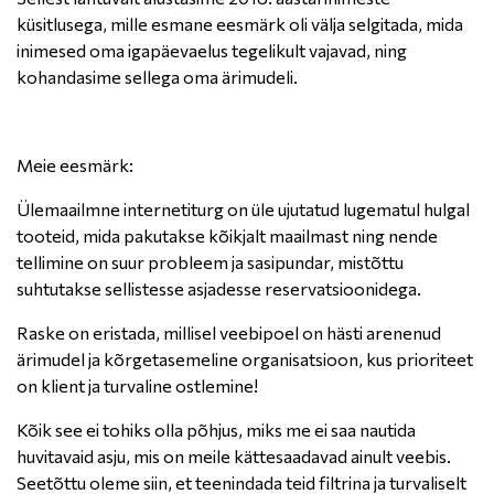
küsitlusega, mille esmane eesmärk oli välja selgitada, mida
inimesed oma igapäevaelus tegelikult vajavad, ning
kohandasime sellega oma ärimudeli.
Meie eesmärk:
Ülemaailmne internetiturg on üle ujutatud lugematul hulgal
tooteid, mida pakutakse kõikjalt maailmast ning nende
tellimine on suur probleem ja sasipundar, mistõttu
suhtutakse sellistesse asjadesse reservatsioonidega.
Raske on eristada, millisel veebipoel on hästi arenenud
ärimudel ja kõrgetasemeline organisatsioon, kus prioriteet
on klient ja turvaline ostlemine!
Kõik see ei tohiks olla põhjus, miks me ei saa nautida
huvitavaid asju, mis on meile kättesaadavad ainult veebis.
Seetõttu oleme siin, et teenindada teid filtrina ja turvaliselt