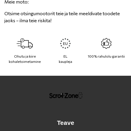
Meie moto:
Otsime otsingumootorit teie ja teile meeldivate toodete
jaoks – ilma teie riskita!
Ohutu ja kiire
EL
100% rahulolu garantii
kohaletoimetamine
kaupleja
Teave