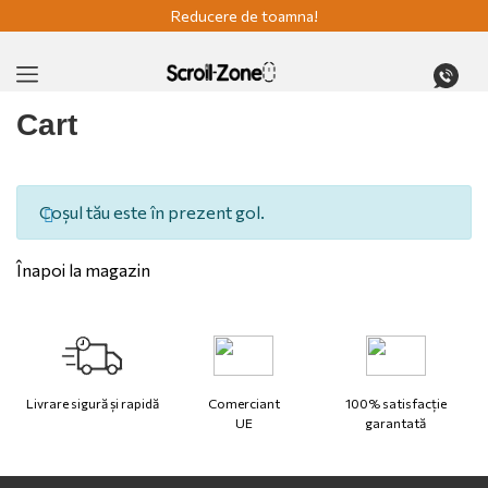
Reducere de toamna!
Cart
Coșul tău este în prezent gol.
Înapoi la magazin
Livrare sigură și rapidă
Comerciant
100% satisfacție
UE
garantată