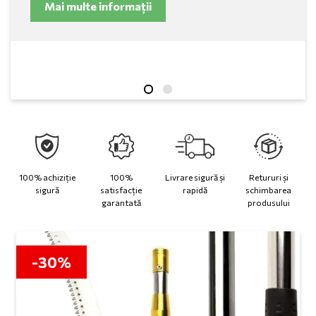
Mai multe informații
100% achiziție
100%
Livrare sigură și
Retururi și
sigură
satisfacție
rapidă
schimbarea
garantată
produsului
-30%