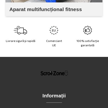
Aparat multifuncțional fitness
Livrare sigură și rapidă
Comerciant
100% satisfacție
UE
garantată
Informații