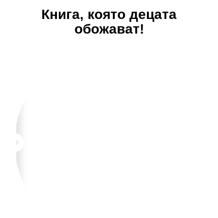
Книга, която децата
обожават!