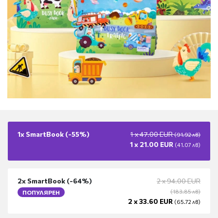
1x
SmartBook
(-
55%
)
1 x
47.00
EUR
(
91.92
лв
)
1 x
21.00
EUR
(
41.07
лв
)
2x
SmartBook
(-
64%
)
2 x
94.00
EUR
(
183.85
лв
)
ПОПУЛЯРЕН
2 x
33.60
EUR
(
65.72
лв
)