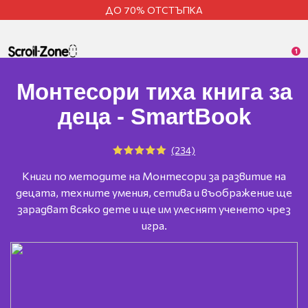
ДО 70% ОТСТЪПКА
1
Монтесори тиха книга за
деца - SmartBook
(234)
Книги по методите на Монтесори за развитие на
децата, техните умения, сетива и въображение ще
зарадват всяко дете и ще им улеснят ученето чрез
игра.