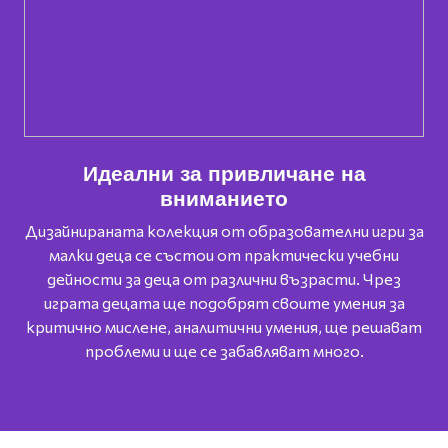
Идеални за привличане на
вниманието
б
Дизайнираната колекция от образователни игри за
и
малки деца се състои от практически учебни
дейности за деца от различни възрасти. Чрез
играта децата ще подобрят своите умения за
п
критично мислене, аналитични умения, ще решават
проблеми и ще се забавляват много.