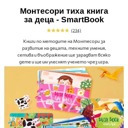
Монтесори тиха книга
за деца - SmartBook
(234)
Книги по методите на Монтесори за
развитие на децата, техните умения,
сетива и въображение ще зарадват всяко
дете и ще им улеснят ученето чрез игра.