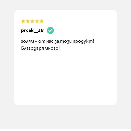
ad
prcek__38
голям + от нас за този продукт!
Благодаря много!
Ист
вн
ст