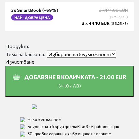
3x
SmartBook
(-
69%
)
3 x
141.00
EUR
(
275.77
лв
)
НАЙ-ДОБРА ЦЕНА
3 x
44.10
EUR
(
86.25
лв
)
Продукт:
Тема на книгата:
Изчистване
ДОБАВЯНЕ В КОЛИЧКАТА -
21.00
EUR
(
41.07
ЛВ
)
Наложен платеж
Безопасна и бърза доставка: 3 - 6 работни дни
30-дневна гаранция за връщане на парите