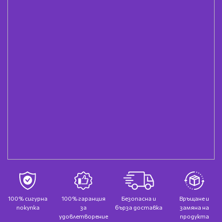
100% сигурна
100% гаранция
Безопасна и
Връщане и
покупка
за
бърза доставка
замяна на
удовлетворение
продукта